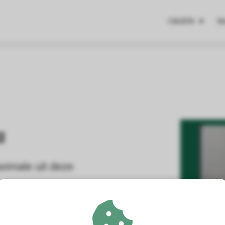
GRATIS
We
g
aximale uit deze