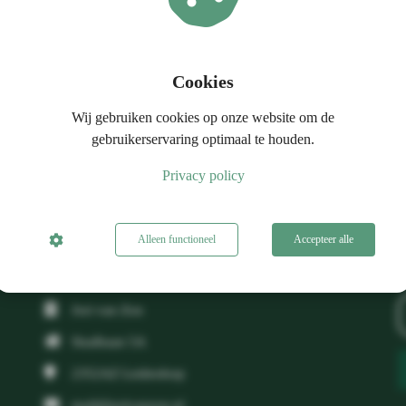
Cookies
Wij gebruiken cookies op onze website om de
gebruikerservaring optimaal te houden.
oor!
Privacy policy
Alleen functioneel
Accepteer alle
Jori van Zon
Sisalbaan 5A
2352AZ
Leiderdorp
mail@jorivanzon.nl