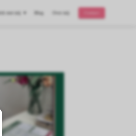
rk met mij
Blog
Over mij
Contact