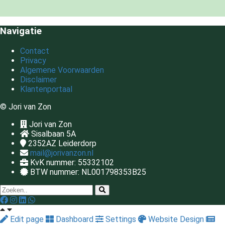
Navigatie
Contact
Privacy
Algemene Voorwaarden
Disclaimer
Klantenportaal
© Jori van Zon
Jori van Zon
Sisalbaan 5A
2352AZ
Leiderdorp
mail@jorivanzon.nl
KvK nummer: 55332102
BTW nummer: NL001798353B25
Edit page
Dashboard
Settings
Website Design